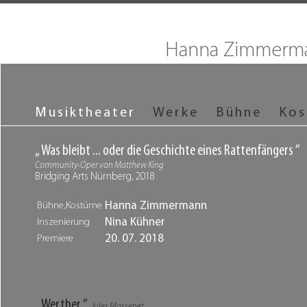
Hanna Zimmerm
Musiktheater
Werke
Bühne
Ko
„ Was bleibt ... oder die Geschichte eines Rattenfängers ”
Community-Oper von Matthew King
Bridging Arts Nürnberg, 2018
Hanna Zimmermann
Bühne,Kostüme
Nina Kühner
Inszenierung
20. 07. 2018
Premiere
„ Werther ”
Jules Massenet