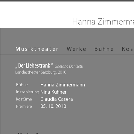
Hanna Zimmerm
Musiktheater
Werke
Bühne
Ko
„ Der Liebestrank ”
Gaetano Donizetti
Landestheater Salzburg, 2010
Hanna Zimmermann
Bühne
Nina Kühner
Inszenierung
Claudia Casera
Kostüme
05. 10. 2010
Premiere